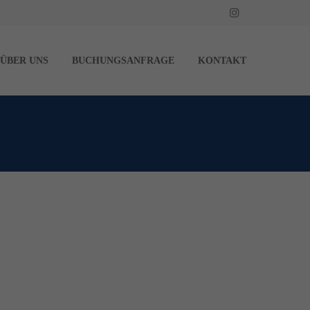
About us
ÜBER UNS
BUCHUNGSANFRAGE
KONTAKT
Lorem ipsum dolor sit amet, consectetuer
adipiscing elit.
Aenean commodo ligula eget dolor. Aenean
massa. Cum sociis natoque penatibus et
magnis dis parturient montes, nascetur
ridiculus mus. Donec quam felis, ultricies
nec.