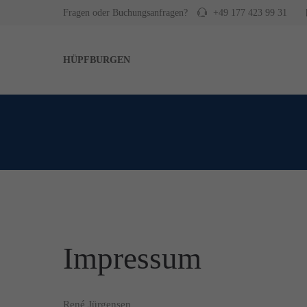
Fragen oder Buchungsanfragen?
+49 177 423 99 31
Login
Supp
HÜPFBURGEN
Benutzername
Lorem ip
2
Passwort
We offer 
Anmelden
Mon - F
Register
|
Lost your password?
Impressum
René Jürgensen