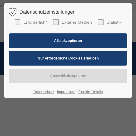
moin@ostseehuepfer.de
Datenschutzeinstellungen
ort
Get in touch
Erforderlich*
Externe Medien
Statistik
sum dolor sit amet:
Cybersteel Inc.
376-293 City Road, Suite 600
San Francisco, CA 94102
4h
Impressum
/ 365days
Have any questions?
+44 1234 567 890
Drop us a line
info@yourdomain.com
support for our customers
Datenschutz
Impressum
Cookie-Details
ri 8:00am - 5:00pm
(GMT +1)